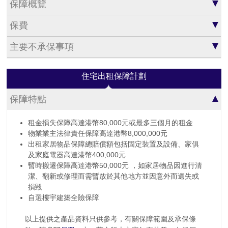
保障概覽
保費
主要不承保事項
住宅出租保障計劃
保障特點
租金損失保障高達港幣80,000元或最多三個月的租金
物業業主法律責任保障高達港幣8,000,000元
出租家居物品保障總賠償額包括固定裝置及設備、家俱
及家庭電器高達港幣400,000元
暫時搬遷保障高達港幣50,000元 ，如家居物品因進行清
潔、翻新或修理而需暫放於其他地方並因意外而遺失或
損毀
自選樓宇建築全險保障
以上提供之產品資料只供參考，有關保障範圍及承保條