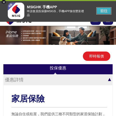
MSIG首頁
EASY Claims
中文
▾
MSIGHK 手機APP
MSIG網上投保網站
前往
申請會員投保賺MSIG$，手機APP換領豐富禮
品
即時報價
投保優惠
優惠詳情
家居保險
無論自住或租屋，我們提供三種不同類型的家居保險計劃，