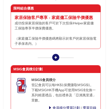
限時組合優惠
家居
保險客戶專享 - 家庭傭工保險半價優惠
成功投保家居保險的客戶可於下次投保iHelper家庭傭
工保險專享半價保費優惠。
（家庭傭工保險半價優惠碼將顯示於客戶的家居保險電
子承保表内。）
MSIG會員積分計劃
MSIG$會員積分
登記會員可以每HK$1保費賺取MSIG$1。
下載MSIGHK手機App可使用MSIG$兌換一
系列精選禮品，包括禮券及「亞洲萬里通」
里數。
會員積分獎賞計劃
|
獎賞目錄