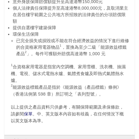
意外身故保障賠償額提升至高達港幣150,000元
個人法律責任保障提升至高達港幣8,000,000元，及取消業主
在居住樓宇範圍之公共地方所招致的法律責任的分項賠償限
額
提供自選樓宇建築保障
環保生活保障
已完全損失或損毀或不能在符合經濟效益的情況下進行維修
1
的合資格家用電器物品
，置換為至少二級「能源效益標籤
2
產品
」。每件可獲額外賠償高達港幣 1,000 元
1
合資格家用電器是指室內空調機、家用雪櫃、洗衣機、抽濕
機、電視、儲水式電熱水爐、氣體煮食爐及即熱式氣體熱水
爐。
2
能源效益標籤產品是指於《能源效益（產品標籤）條例》
（香港法例第 598 章）所訂明之「表列型號」。
以上提供之產品資料只供參考，有關保障範圍及承保條款，
請參閱
保單
。中、英文版本內容如有歧義，在任何情況下概
以英文版本為準。