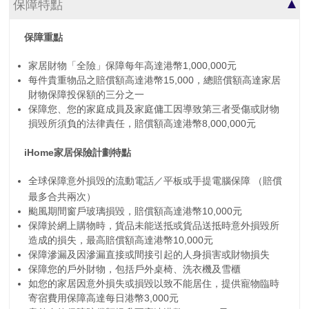
保障特點
保障重點
家居財物「全險」保障每年高達港幣1,000,000元
每件貴重物品之賠償額高達港幣15,000，總賠償額高達家居
財物保障投保額的三分之一
保障您、您的家庭成員及家庭傭工因導致第三者受傷或財物
損毀所須負的法律責任，賠償額高達港幣8,000,000元
iHome家居保險計劃特點
全球保障意外損毁的流動電話／平板或手提電腦保障 （賠償
最多合共兩次）
颱風期間窗戶玻璃損毀，賠償額高達港幣10,000元
保障於網上購物時，貨品未能送抵或貨品送抵時意外損毀所
造成的損失，最高賠償額高達港幣10,000元
保障滲漏及因滲漏直接或間接引起的人身損害或財物損失
保障您的戶外財物，包括戶外桌椅、洗衣機及雪櫃
如您的家居因意外損失或損毀以致不能居住，提供寵物臨時
寄宿費用保障高達每日港幣3,000元