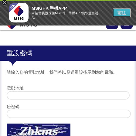
MSIG首頁
EASY Claims
中文
▾
MSIGHK 手機APP
MSIG網上投保網站
前往
申請會員投保賺MSIG$，手機APP換領豐富禮
品
重設密碼
請輸入您的電郵地址，我們將以發送重設指示到您的電郵。
電郵地址
驗證碼