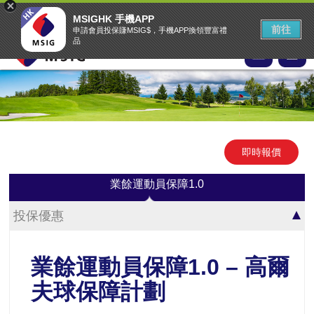
MSIG首頁
EASY Claims
中文
▾
MSIGHK 手機APP
MSIG網上投保網站
前往
申請會員投保賺MSIG$，手機APP換領豐富禮
品
即時報價
業餘運動員保障1.0
投保優惠
業餘運動員保障1.0 – 高爾
夫球保障計劃