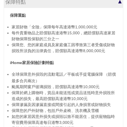
保障特點
保障重點
家居財物「全險」保障每年高達港幣1,000,000元
每件貴重物品之賠償額高達港幣15,000，總賠償額高達家居
財物保障投保額的三分之一
保障您、您的家庭成員及家庭傭工因導致第三者受傷或財物
損毀所須負的法律責任，賠償額高達港幣8,000,000元
iHome家居保險計劃特點
全球保障意外損毁的流動電話／平板或手提電腦保障 （賠償
最多合共兩次）
颱風期間窗戶玻璃損毀，賠償額高達港幣10,000元
保障於網上購物時，貨品未能送抵或貨品送抵時意外損毀所
造成的損失，最高賠償額高達港幣10,000元
保障滲漏及因滲漏直接或間接引起的人身損害或財物損失
保障您的戶外財物，包括戶外桌椅、洗衣機及雪櫃
如您的家居因意外損失或損毀以致不能居住，提供寵物臨時
寄宿費用保障高達每日港幣3,000元