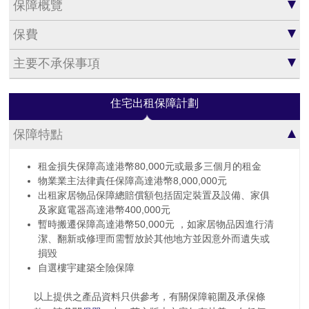
保障概覽
保費
主要不承保事項
住宅出租保障計劃
保障特點
租金損失保障高達港幣80,000元或最多三個月的租金
物業業主法律責任保障高達港幣8,000,000元
出租家居物品保障總賠償額包括固定裝置及設備、家俱
及家庭電器高達港幣400,000元
暫時搬遷保障高達港幣50,000元 ，如家居物品因進行清
潔、翻新或修理而需暫放於其他地方並因意外而遺失或
損毀
自選樓宇建築全險保障
以上提供之產品資料只供參考，有關保障範圍及承保條