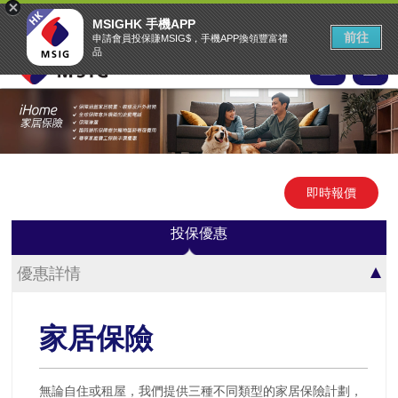
MSIG首頁
EASY Claims
中文
▾
MSIGHK 手機APP
MSIG網上投保網站
前往
申請會員投保賺MSIG$，手機APP換領豐富禮
品
即時報價
投保優惠
優惠詳情
家居保險
無論自住或租屋，我們提供三種不同類型的家居保險計劃，