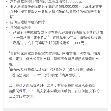
意外身故保障賠償額提升至高達港幣150,000元
個人法律責任保障提升至高達港幣8,000,000元，及取消業主
在居住樓宇範圍之公共地方所招致的法律責任的分項賠償限
額
提供自選樓宇建築保障
環保生活保障
已完全損失或損毀或不能在符合經濟效益的情況下進行維修
1
的合資格家用電器物品
，置換為至少二級「能源效益標籤
2
產品
」。每件可獲額外賠償高達港幣 1,000 元
1
合資格家用電器是指室內空調機、家用雪櫃、洗衣機、抽濕
機、電視、儲水式電熱水爐、氣體煮食爐及即熱式氣體熱水
爐。
2
能源效益標籤產品是指於《能源效益（產品標籤）條例》
（香港法例第 598 章）所訂明之「表列型號」。
以上提供之產品資料只供參考，有關保障範圍及承保條款，
請參閱
保單
。中、英文版本內容如有歧義，在任何情況下概
以英文版本為準。