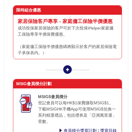
限時組合優惠
家居
保險客戶專享 - 家庭傭工保險半價優惠
成功投保家居保險的客戶可於下次投保iHelper家庭傭
工保險專享半價保費優惠。
（家庭傭工保險半價優惠碼將顯示於客戶的家居保險電
子承保表内。）
MSIG會員積分計劃
MSIG$會員積分
登記會員可以每HK$1保費賺取MSIG$1。
下載MSIGHK手機App可使用MSIG$兌換一
系列精選禮品，包括禮券及「亞洲萬里通」
里數。
會員積分獎賞計劃
|
獎賞目錄