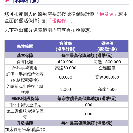
您可根據個人的醫療需要選擇標準保障計劃
「適健保」
或更
全面的靈活保障計劃
「優健保」
。
以下列出部分保障範圍均可享有扣稅優惠。
適健保
優健保
保障範圍
(標準計劃)
(靈活計劃)
基本保障
每年最高保障總額 (港幣/元)
保障限額
420,000
高達1,500,000
外科手術費用
高達50,000
全額賠償
訂明非手術癌症治療
80,000
高達300,000
(包括標靶藥物)
入院前或出院後門診
3,000
高達7,500
護理
MSIG特設保障
每宗索償最高保障總額 (港幣/元)
日間手術現金津貼
1,000
第二索償現金津貼保
1,000
障
升級保障
每年最高保障總額 (港幣/元)
加床費用/私家看護/非