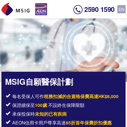
2590 1590
EN
MSIG自願醫保計劃
每名受保人可作
稅務扣減的合資格保費高達HK$8,000
保證續保至
100歲
不設終生保障限額
承保投保時
未知的已有疾病
AEON信用卡用戶尊享高達
85折首年保費折扣優惠