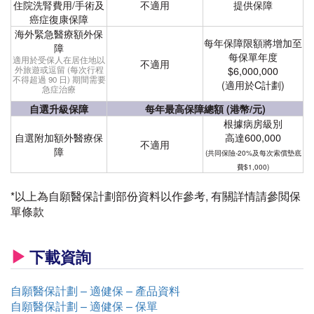
住院洗腎費用/手術及
不適用
提供保障
癌症復康保障
海外緊急醫療額外保
每年保障限額將增加至
障
每保單年度
適用於受保人在居住地以
不適用
$6,000,000
外旅遊或逗留 (每次行程
不得超過 90 日) 期間需要
(適用於C計劃)
急症治療
自選升級保障
每年最高保障總額 (港幣/元)
根據病房級別
自選附加額外醫療保
高達600,000
不適用
障
(共同保險-20%及每次索償墊底
費$1,000)
*以上為自願醫保計劃部份資料以作參考, 有關詳情請參閲保
單條款
下載資詢
自願醫保計劃 – 適健保 – 產品資料
自願醫保計劃 – 適健保 – 保單