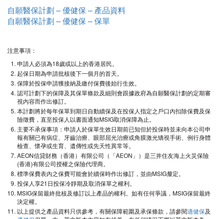
自願醫保計劃 – 優健保 – 產品資料
自願醫保計劃 – 優健保 – 保單
注意事項：
申請人必須為18歲或以上的香港居民。
起保日期為申請批核後下一個月的首天。
保障於投保申請獲接納及繳付保費後始行生效。
認可計劃下的保障及其保單條款及細則會跟據政府為自願醫保計劃的定期審
視內容而作出修訂。
本計劃將於每年保單到期日自動續保及在投保人指定之戶口內扣除保費及保
險徵費，直至投保人以書面通知MSIG取消保障為止。
主要不承保事項：申請人於保單生效日期前已知但於投保時並未向本公司申
報有關已有病症、牙齒治療、眼部屈光治療或角膜激光矯視手術、例行身體
檢查、懷孕或生育、遺傳性或先天性異常等。
AEON信貸財務（香港）有限公司（「AEON」）是三井住友海上火災保險
(香港)有限公司授權之保險代理商。
標準保費表內之保費可能會於續保時作出修訂，並由MSIG釐定。
投保人享21日投保冷靜期及取消保單之權利。
MSIG保留最終批核及修訂以上產品的權利。如有任何爭議，MSIG保留最終
決定權。
以上提供之產品資料只供參考，有關保障範圍及承保條款，請參閱
適健保
及